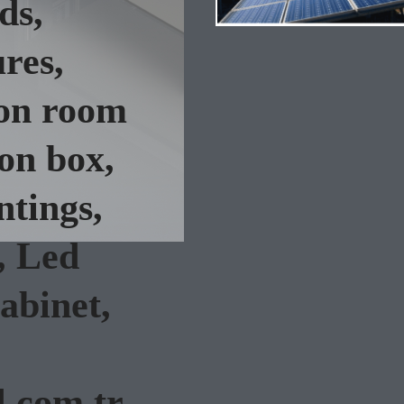
ds,
res,
ion room
ion box,
ntings,
, Led
Cabinet,
l.com.tr