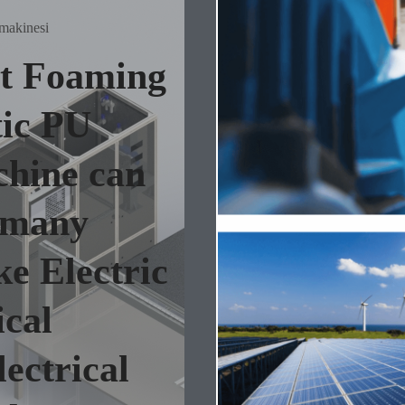
 makinesi
et Foaming
ic PU
hine can
n many
ike Electric
ical
lectrical