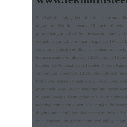
Simel ailesi olarak; şirket ürünlerini sizlere sunab
duyuyoruz.Elektrik panosu ve 19’’ rack ürün tekno
gururla bakıyoruz.Bu ürünlerle size şirketimiz ve f
vermek istiyoruz.Elektrik pano kapakları,19’ rack
yapıştırma,endüstriyel filtreler , havalandirma ve kli
tutma sistemleri ve filtreleri , HEPA Filtre ve Filtre
Filtreler, Davlumbazlı Hepa Filtreler, Yüksek Kapasit
Alüminyum Seperatörlü HEPA Filtrelerde sızdırmaz
Conta uygulaması yapmaktadır.2K ve 3K uygulamal
grubundaki yeniliklerden haberdar olun.Sizleri yen
bilgilendireceğiz. Uzun vadeli ve sürdürülebilir işbi
tedarikçilerimiz için güvenilir bir ortağız. Profesyo
duyduğunuz teknik konulara zaman ayırıroruz. Ürü
ve en kapsamlı müşteri memnuniyeti sağlayacağını