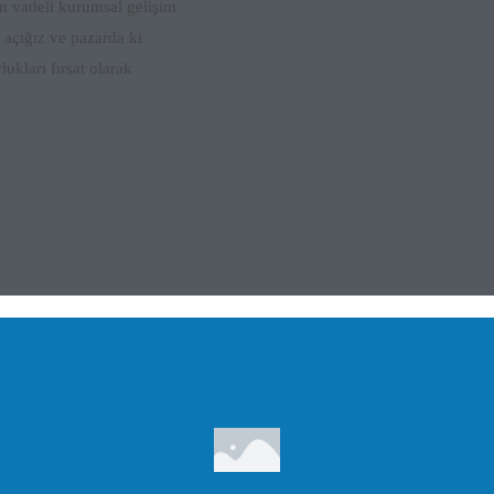
un vadeli kurumsal gelişim
 açığız ve pazarda ki
ukları fırsat olarak