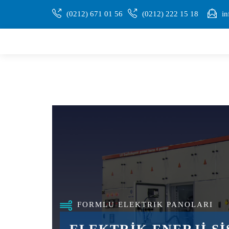
(0212) 671 01 56
(0212) 222 15 18
in
PU GASKET DISPENSING MACHIN