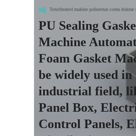
Tenofinsteel makine poliuretan conta dokme
PU Sealing Gask
Machine Automat
Foam Gasket Mac
be widely used i
industrial field, l
Panel Box, Electr
Control Panels, E