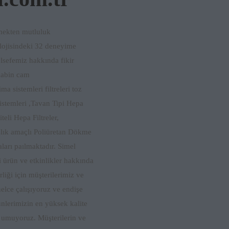
ilmekten mutluluk
lojisindeki 32 deneyime
elsefemiz hakkında fikir
 kabin cam
ma sistemleri filtreleri toz
 sistemleri ,Tavan Tipi Hepa
eli Hepa Filtreler,
lık amaçlı Poliüretan Dökme
arı paılmaktadır. Simel
i ürün ve etkinlikler hakkında
rliği için müşterilerimiz ve
nelce çalışıyoruz ve endişe
nlerimizin en yüksek kalite
 umuyoruz. Müşterilerin ve