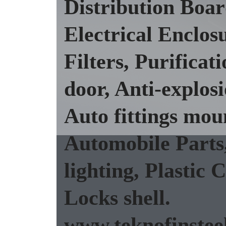
Distribution Boar
Electrical Enclosu
Filters, Purificat
door, Anti-explos
Auto fittings mou
Automobile Parts
lighting, Plastic 
Locks shell.
www.teknofinstee