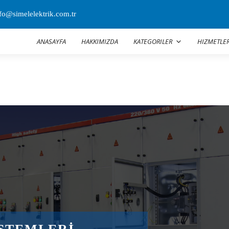
fo@simelelektrik.com.tr
ANASAYFA
HAKKIMIZDA
KATEGORILER
HIZMETLE
E