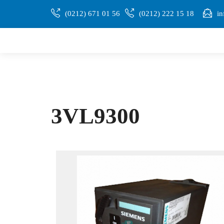
(0212) 671 01 56
(0212) 222 15 18
in
3VL9300