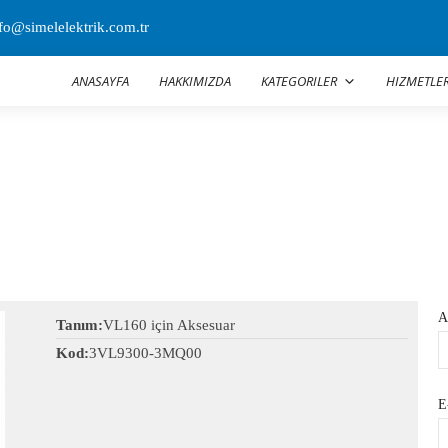
fo@simelelektrik.com.tr
ANASAYFA
HAKKIMIZDA
KATEGORILER
HIZMETLE
A
Tanım:
VL160 için Aksesuar
Kod:
3VL9300-3MQ00
E