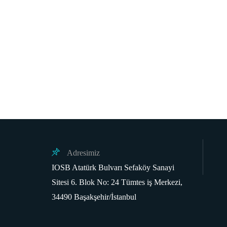
Adresimiz
IOSB Atatürk Bulvarı Sefaköy Sanayi
Sitesi 6. Blok No: 24 Tümtes iş Merkezi,
34490 Başakşehir/İstanbul