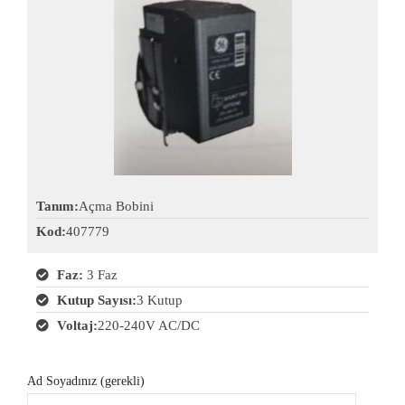
Tanım:
Açma Bobini
Kod:
407779
Faz:
3 Faz
Kutup Sayısı:
3 Kutup
Voltaj:
220-240V AC/DC
Ad Soyadınız (gerekli)