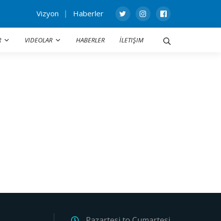
Vizyon
Haberler
Search
R
VIDEOLAR
HABERLER
İLETIŞIM
Pazartesi to Cumartesi