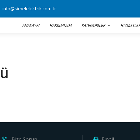
info@simelelektrik.com.tr
ANASAYFA
HAKKIMIZDA
KATEGORILER
HIZMETLE
lü
Bize Sorun
Email