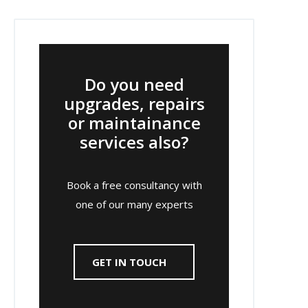
Do you need
upgrades, repairs
or maintainance
services also?
Book a free consultancy with
one of our many experts
GET IN TOUCH