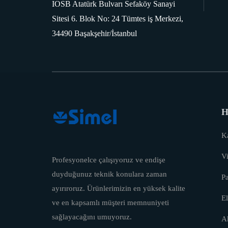
IOSB Atatürk Bulvarı Sefaköy Sanayi
Sitesi 6. Blok No: 24 Tümtes iş Merkezi,
34490 Başakşehir/İstanbul
H
Ka
Vi
Profesyonelce çalışıyoruz ve endişe
duyduğunuz teknik konulara zaman
P
ayırıroruz. Ürünlerimizin en yüksek kalite
El
ve en kapsamlı müşteri memnuniyeti
sağlayacağını umuyoruz.
A