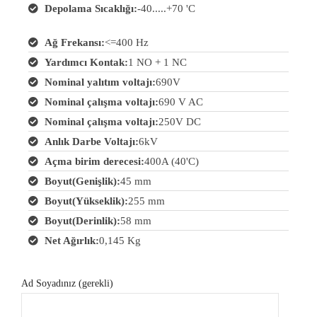
Depolama Sıcaklığı:
-40.....+70 'C
Ağ Frekansı:
<=400 Hz
Yardımcı Kontak:
1 NO + 1 NC
Nominal yalıtım voltajı:
690V
Nominal çalışma voltajı:
690 V AC
Nominal çalışma voltajı:
250V DC
Anlık Darbe Voltajı:
6kV
Açma birim derecesi:
400A (40'C)
Boyut(Genişlik):
45 mm
Boyut(Yükseklik):
255 mm
Boyut(Derinlik):
58 mm
Net Ağırlık:
0,145 Kg
Ad Soyadınız (gerekli)