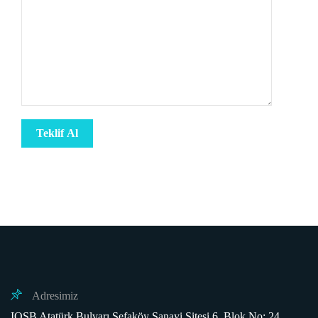
Adresimiz
IOSB Atatürk Bulvarı Sefaköy Sanayi Sitesi 6. Blok No: 24