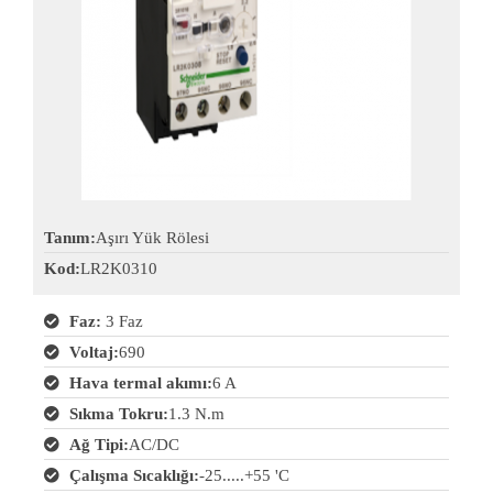
Tanım:
Aşırı Yük Rölesi
Kod:
LR2K0310
Faz:
3 Faz
Voltaj:
690
Hava termal akımı:
6 A
Sıkma Tokru:
1.3 N.m
Ağ Tipi:
AC/DC
Çalışma Sıcaklığı:
-25.....+55 'C