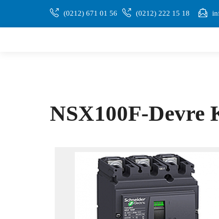
(0212) 671 01 56
(0212) 222 15 18
in
NSX100F-Devre K