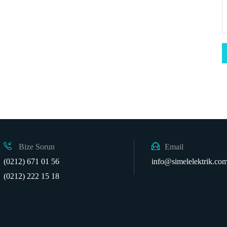
Bize Sorun
Email
(0212) 671 01 56
info@simelelektrik.com
(0212) 222 15 18