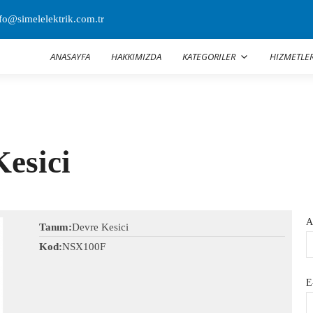
fo@simelelektrik.com.tr
ANASAYFA
HAKKIMIZDA
KATEGORILER
HIZMETLE
esici
A
Tanım:
Devre Kesici
Kod:
NSX100F
E