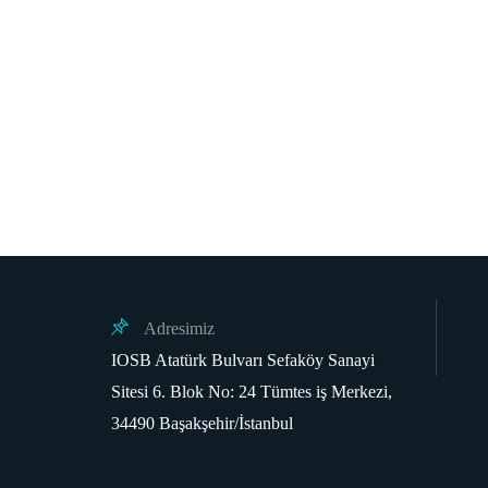
Adresimiz
IOSB Atatürk Bulvarı Sefaköy Sanayi
Sitesi 6. Blok No: 24 Tümtes iş Merkezi,
34490 Başakşehir/İstanbul